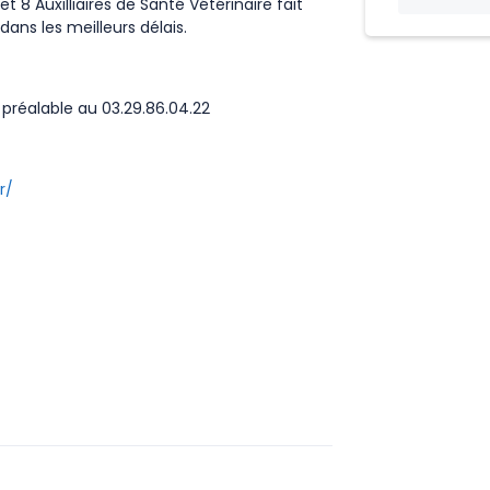
t 8 Auxilliaires de Santé Vétérinaire fait
s les meilleurs délais.
 préalable au 03.29.86.04.22
r/