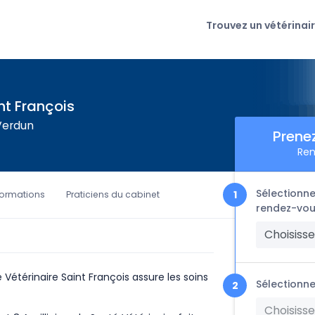
Trouvez un vétérinai
nt François
 Verdun
Prene
Ren
Sélectionne
formations
Praticiens du cabinet
rendez-vou
Choisisse
 Vétérinaire Saint François assure les soins
Sélectionne
Choisisse