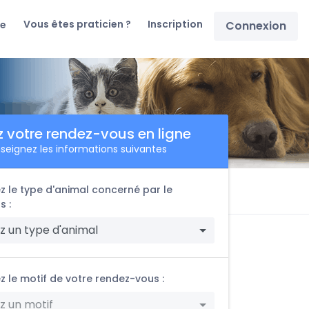
Vous êtes praticien ?
Inscription
re
Connexion
z votre rendez-vous en ligne
seignez les informations suivantes
z le type d'animal concerné par le
s :
z un type d'animal
z le motif de votre rendez-vous :
z un motif