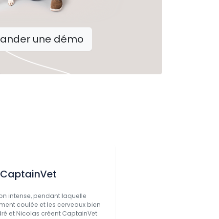
ander une démo
 CaptainVet
ion intense, pendant laquelle
ent coulée et les cerveaux bien
dré et Nicolas créent CaptainVet