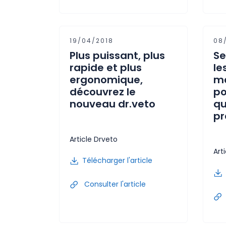
19/04/2018
08
Plus puissant, plus
Se
rapide et plus
le
ergonomique,
ma
découvrez le
po
nouveau dr.veto
qu
pr
Article Drveto
Art
Télécharger l'article
Consulter l'article