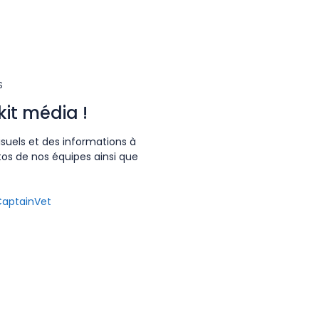
S
kit média !
isuels et des informations à
tos de nos équipes ainsi que
CaptainVet