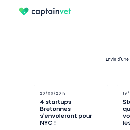
Envie d'une 
20/06/2019
19
4 startups
St
Bretonnes
qu
s'envoleront pour
vo
NYC !
le