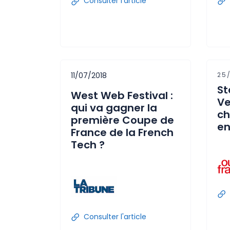
Consulter l'article
11/07/2018
25
St
West Web Festival :
Ve
qui va gagner la
ch
première Coupe de
en
France de la French
Tech ?
Consulter l'article