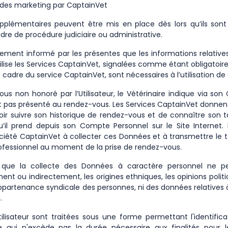
tudes marketing par CaptainVet
plémentaires peuvent être mis en place dès lors qu’ils sont 
dre de procédure judiciaire ou administrative.
galement informé par les présentes que les informations relative
 utilise les Services CaptainVet, signalées comme étant obligatoire
e cadre du service CaptainVet, sont nécessaires à l’utilisation de
us non honoré par l’Utilisateur, le Vétérinaire indique via s
st pas présenté au rendez-vous. Les Services CaptainVet donnent a
uvoir suivre son historique de rendez-vous et de connaître son 
il prend depuis son Compte Personnel sur le Site Internet. L’
iété CaptainVet à collecter ces Données et à transmettre le 
Professionnel au moment de la prise de rendez-vous.
 que la collecte des Données à caractère personnel ne p
ent ou indirectement, les origines ethniques, les opinions polit
appartenance syndicale des personnes, ni des données relatives à
.
ilisateur sont traitées sous une forme permettant l'identificat
qui n'excède pas la durée nécessaire aux finalités pour le