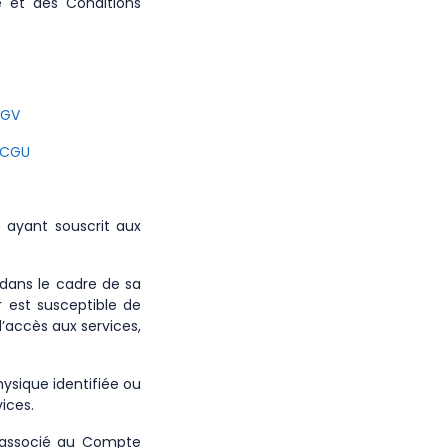
te et des Conditions
GV
CGU
 ayant souscrit aux
r dans le cadre de sa
er est susceptible de
 d’accès aux services,
ysique identifiée ou
vices.
l associé au Compte