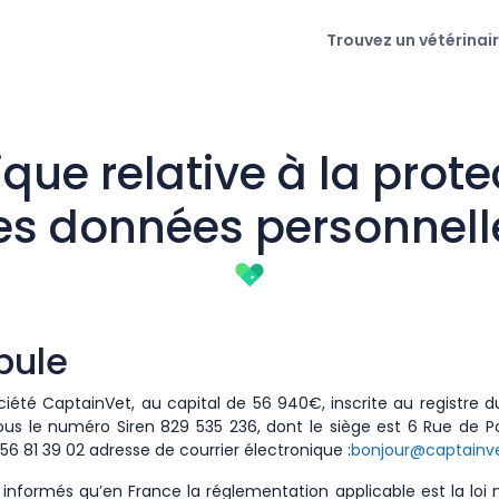
Trouvez un vétérinai
tique relative à la prote
es données personnell
bule
ciété CaptainVet, au capital de 56 940€, inscrite au registr
ous le numéro Siren 829 535 236, dont le siège est 6 Rue de Po
6 81 39 02 adresse de courrier électronique :
bonjour@captainv
t informés qu’en France la réglementation applicable est la loi