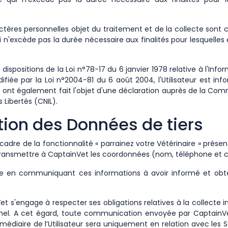
tères personnelles objet du traitement et de la collecte sont
n'excède pas la durée nécessaire aux finalités pour lesquelles 
positions de la Loi n°78-17 du 6 janvier 1978 relative à l'Infor
ifiée par la Loi n°2004-81 du 6 août 2004, l'Utilisateur est inf
té ont également fait l'objet d'une déclaration auprès de la Com
 Libertés (CNIL).
ation des Données de tiers
e cadre de la fonctionnalité « parrainez votre Vétérinaire » présent
transmettre à CaptainVet les coordonnées (nom, téléphone et co
gage en communiquant ces informations à avoir informé et obt
et s'engage à respecter ses obligations relatives à la collecte 
nel. A cet égard, toute communication envoyée par Captain
termédiaire de l’Utilisateur sera uniquement en relation avec les 