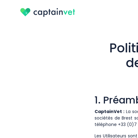
Poli
d
1. Préam
CaptainVet :
La so
sociétés de Brest s
téléphone +33 (0)7 5
Les Utilisateurs son