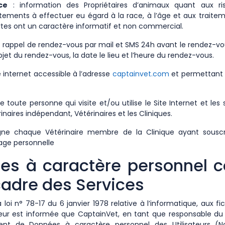
ce
: information des Propriétaires d’animaux quant aux ri
itements à effectuer eu égard à la race, à l’âge et aux trait
ertes ont un caractère informatif et non commercial.
: rappel de rendez-vous par mail et SMS 24h avant le rendez-vo
objet du rendez-vous, la date le lieu et l’heure du rendez-vous.
e internet accessible à l’adresse
captainvet.com
et permettant 
e toute personne qui visite et/ou utilise le Site Internet et les
inaires indépendant, Vétérinaires et les Cliniques.
gne chaque Vétérinaire membre de la Clinique ayant souscr
age personnelle
es à caractère personnel c
cadre des Services
i n° 78-17 du 6 janvier 1978 relative à l’informatique, aux fic
sateur est informée que CaptainVet, en tant que responsable d
nt de Données à caractère personnel des Utilisateurs (N