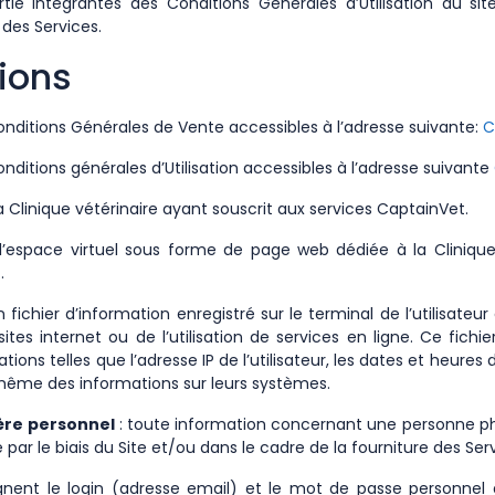
artie intégrantes des Conditions Générales d’Utilisation du si
des Services.
tions
onditions Générales de Vente accessibles à l’adresse suivante:
C
onditions générales d’Utilisation accessibles à l’adresse suivante
a Clinique vétérinaire ayant souscrit aux services CaptainVet.
l’espace virtuel sous forme de page web dédiée à la Clinique
.
 fichier d’information enregistré sur le terminal de l’utilisateu
ites internet ou de l’utilisation de services en ligne. Ce fichi
ions telles que l’adresse IP de l’utilisateur, les dates et heures
 même des informations sur leurs systèmes.
ère personnel
: toute information concernant une personne ph
ie par le biais du Site et/ou dans le cadre de la fourniture des Ser
gnent le login (adresse email) et le mot de passe personne