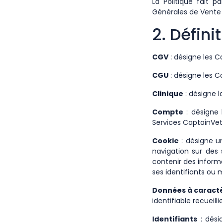
La Politique fait p
Générales de Vente 
2. Défini
CGV
: désigne les C
CGU
: désigne les C
Clinique
: désigne l
Compte
: désigne 
Services CaptainVet
Cookie
: désigne un
navigation sur des s
contenir des informat
ses identifiants ou
Données à caract
identifiable recueill
Identifiants
: dési