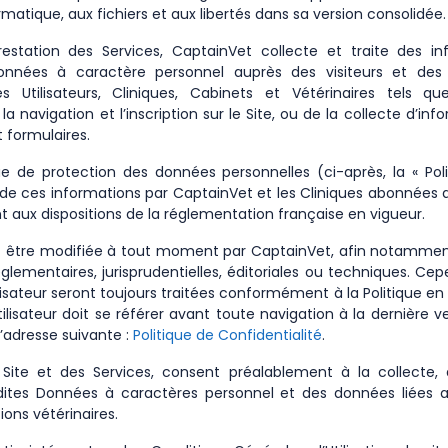
ormatique, aux fichiers et aux libertés dans sa version consolidée.
prestation des Services, CaptainVet collecte et traite des i
nnées à caractère personnel auprès des visiteurs et des U
s Utilisateurs, Cliniques, Cabinets et Vétérinaires tels que
 navigation et l’inscription sur le Site, ou de la collecte d’info
 formulaires.
ue de protection des données personnelles (ci-après, la « Pol
e de ces informations par CaptainVet et les Cliniques abonnées a
aux dispositions de la réglementation française en vigueur.
ut être modifiée à tout moment par CaptainVet, afin notammen
églementaires, jurisprudentielles, éditoriales ou techniques. Ce
tilisateur seront toujours traitées conformément à la Politique 
utilisateur doit se référer avant toute navigation à la dernière ve
 l’adresse suivante :
Politique de Confidentialité
.
u Site et des Services, consent préalablement à la collecte,
ites Données à caractères personnel et des données liées 
ions vétérinaires.