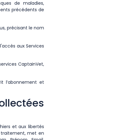
sques de maladies,
ements précédents de
us, précisant le nom
l'accès aux Services
 services CaptainVet,
it l’abonnement et
ollectées
hiers et aux libertés
u traitement, met en
om, Prénom, Email,