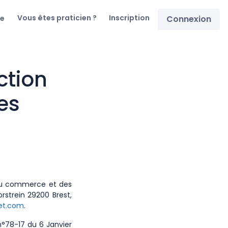
Vous êtes praticien ?
Inscription
re
Connexion
ction
es
e du commerce et des
rstrein 29200 Brest,
et.com
.
 n°78-17 du 6 Janvier