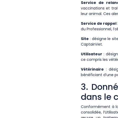
Service de relan
vaccinations et tra
leur animal. Ces al
Service de rappel
du Professionnel, l’
Site
: désigne le sit
CaptainVet.
Utilisateur
: désign
ce compris les vétér
Vétérinaire
: dési
bénéficiant d’une p
3. Donné
dans le 
Conformément à la lo
consolidée, l’Utili
œuvre un traiteme