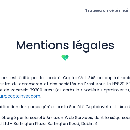
Trouvez un vétérinai
Mentions légales
.com est édité par la société CaptainVet SAS au capital soci
gistre du commerce et des sociétés de Brest sous le N°829 53
ue de Porstrein 29200 Brest (ci-après la « Société CaptainVet »)
ur@captainvet.com
.
ublication des pages gérées par la Société CaptainVet est : Andr
t hébergé par la société Amazon Web Services, dont le siège soc
 Ltd - Burlington Plaza, Burlington Road, Dublin 4.