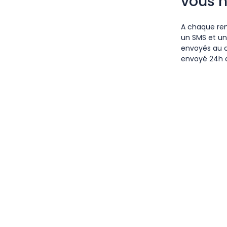
vous 
A chaque ren
un SMS et un
envoyés au c
envoyé 24h a