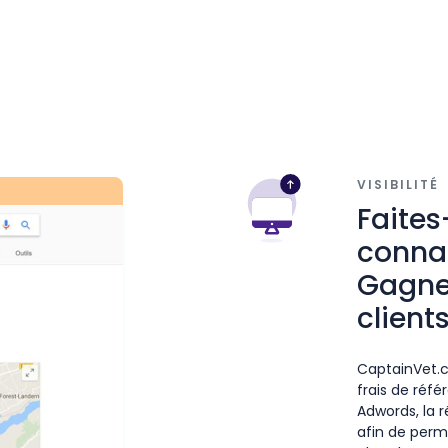
VISIBILITÉ
Faite
connai
Gagne
client
CaptainVet.
frais de réf
Adwords, la r
afin de perm