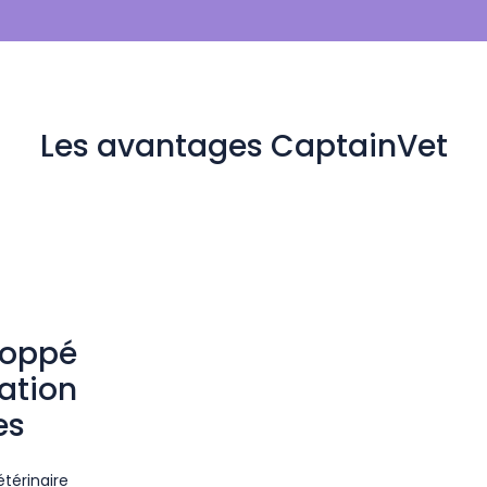
Les avantages CaptainVet
loppé
ation
es
térinaire