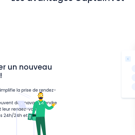
er un nouveau
!
mplifie la prise de rendez-
peuvent dorénavant prendre
 leur rendez-vous en
cs 24h/24h et 7j/7