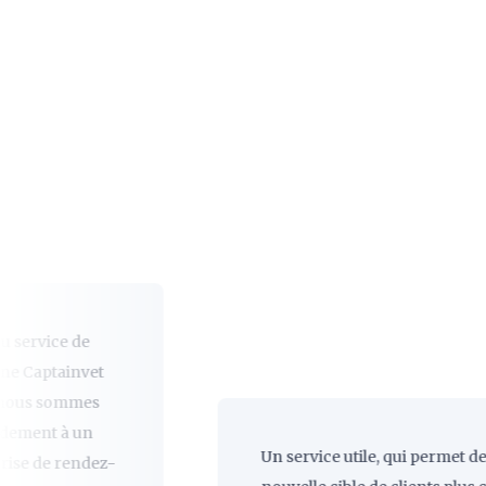
ce de
tainvet
sommes
t à un
Un service utile, qui permet de touch
e rendez-