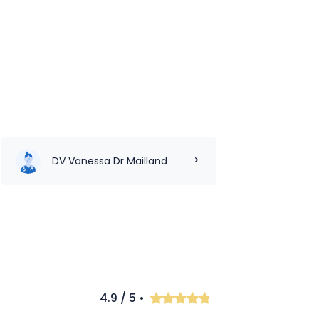
DV Vanessa Dr Mailland
4.9 / 5 •