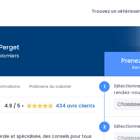
Trouvez un vétérinai
 Perget
olomiers
Prene
Ren
Sélectionne
formations
Praticiens du cabinet
rendez-vou
Choisisse
4.9 / 5 •
434 avis clients
Sélectionne
le et spécialisée, des conseils pour tous
Choisisse