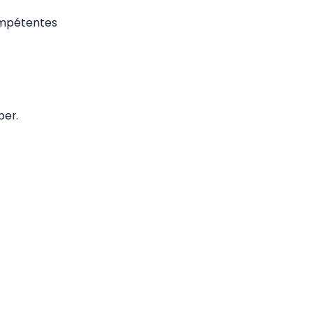
ompétentes
per.