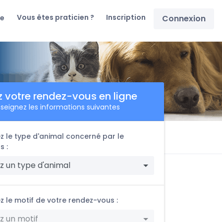
Vous êtes praticien ?
Inscription
re
Connexion
z votre rendez-vous en ligne
seignez les informations suivantes
z le type d'animal concerné par le
s :
z un type d'animal
z le motif de votre rendez-vous :
z un motif