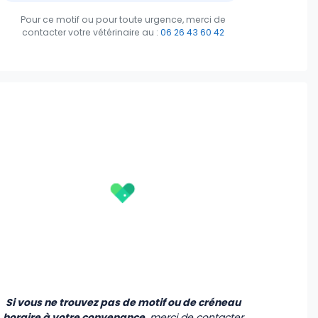
Pour ce motif ou pour toute urgence, merci de
contacter votre vétérinaire
au :
06 26 43 60 42
Vendredi
Samedi
Dimanche
Lundi
07 Août
08 Août
09 Août
10 Août
15:00
-
-
14:30
-
-
-
15:30
-
-
-
-
-
-
-
-
Si vous ne trouvez pas de motif ou de créneau
horaire à votre convenance
, merci de contacter