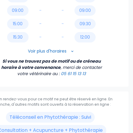
09:00
-
-
09:00
15:00
-
-
09:30
15:30
-
-
12:00
16:30
12:30
Voir plus d'horaires
Si vous ne trouvez pas de motif ou de créneau
17:30
13:00
horaire à votre convenance
, merci de contacter
votre vétérinaire
au :
05 61 15 13 13
18:00
13:30
14:00
 rendez-vous pour ce motif ne peut être réservé en ligne.
En
14:30
nche, d'autres motifs sont ouverts à la réservation en ligne :
Téléconseil en Phytothérapie : Suivi
15:30
Consultation + Acupuncture + Phytothérapie
16:00