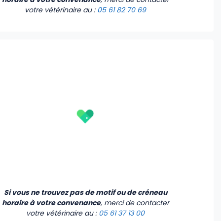
votre vétérinaire
au :
05 61 82 70 69
Vendredi
Samedi
Dimanche
Lundi
07 Août
08 Août
09 Août
10 Août
-
-
-
14:30
-
-
-
15:00
-
-
-
15:30
-
-
-
16:00
16:30
Voir plus d'horaires
Si vous ne trouvez pas de motif ou de créneau
18:00
horaire à votre convenance
, merci de contacter
votre vétérinaire
au :
05 61 37 13 00