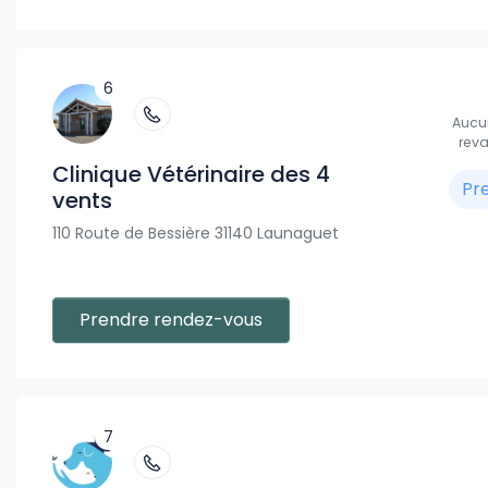
6
Aucun
reva
Clinique Vétérinaire des 4
Pr
vents
110 Route de Bessière 31140 Launaguet
Prendre rendez-vous
7