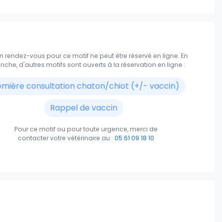
18:30
 rendez-vous pour ce motif ne peut être réservé en ligne.
En
nche, d'autres motifs sont ouverts à la réservation en ligne :
emière consultation chaton/chiot (+/- vaccin)
Rappel de vaccin
Pour ce motif ou pour toute urgence, merci de
contacter votre vétérinaire
au :
05 61 09 18 10