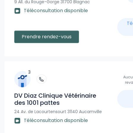
9 All. du Rouge-Gorge 31700 Blagnac
Téléconsultation disponible
Té
Prendre rendez-vous
3
Aucun
reva
DV Diaz Clinique Vétérinaire
des 1001 pattes
24 Av. de Lacourtensourt 31140 Aucamville
Téléconsultation disponible