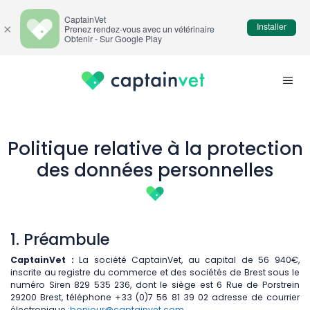
CaptainVet
Installer
×
Prenez rendez-vous avec un vétérinaire
Obtenir - Sur Google Play
Politique relative à la protection
des données personnelles
1. Préambule
CaptainVet :
La société CaptainVet, au capital de 56 940€,
inscrite au registre du commerce et des sociétés de Brest sous le
numéro Siren 829 535 236, dont le siège est 6 Rue de Porstrein
29200 Brest, téléphone +33 (0)7 56 81 39 02 adresse de courrier
électronique :
bonjour@captainvet.com
.