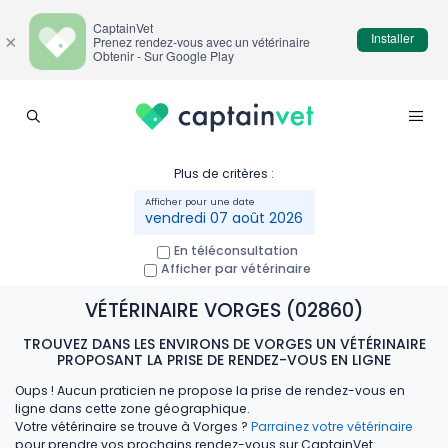
CaptainVet
Installer
×
Prenez rendez-vous avec un vétérinaire
Obtenir - Sur Google Play
Plus de critères :
vendredi 07 août 2026
En téléconsultation
Afficher par vétérinaire
VÉTÉRINAIRE VORGES (02860)
TROUVEZ DANS LES ENVIRONS DE VORGES UN VÉTÉRINAIRE
PROPOSANT LA PRISE DE RENDEZ-VOUS EN LIGNE
Oups ! Aucun praticien ne propose la prise de rendez-vous en
ligne dans cette zone géographique.
Votre vétérinaire se trouve à Vorges ?
Parrainez votre vétérinaire
pour prendre vos prochains rendez-vous sur CaptainVet.