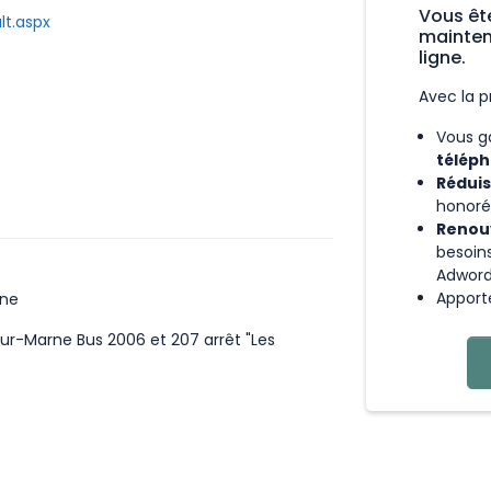
Vous êt
lt.aspx
mainten
ligne.
Avec la p
Vous g
téléph
Réduis
honoré
Renouv
besoin
Adwor
Apport
rne
s sur-Marne Bus 2006 et 207 arrêt "Les