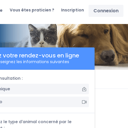
Vous êtes praticien ?
Inscription
re
Connexion
z votre rendez-vous en ligne
seignez les informations suivantes
sultation :
inique
éo
z le type d'animal concerné par le
s :