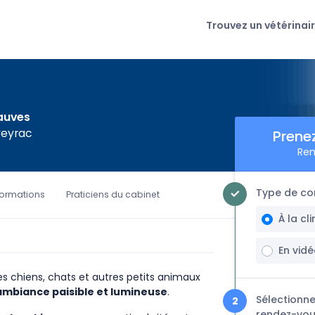
Trouvez un vétérinai
Fauves
veyrac
Prene
Ren
Type de con
formations
Praticiens du cabinet
À la cl
En vid
les chiens, chats et autres petits animaux
ambiance paisible et lumineuse
.
Sélectionne
rendez-vou