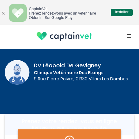
CaptainVet
Installer
×
Prenez rendez-vous avec un vétérinaire
Obtenir - Sur Google Play
DV Léopold De Gevigney
Clinique Vétérinaire Des Etangs
9 Rue Pierre Poivre, 01330 Villars Les Dombes
Prenez votre rendez-vous en ligne
Renseignez les informations suivantes