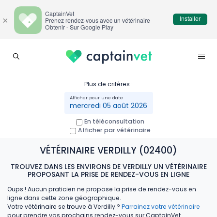
CaptainVet
Installer
×
Prenez rendez-vous avec un vétérinaire
Obtenir - Sur Google Play
Plus de critères :
mercredi 05 août 2026
En téléconsultation
Afficher par vétérinaire
VÉTÉRINAIRE VERDILLY (02400)
TROUVEZ DANS LES ENVIRONS DE VERDILLY UN VÉTÉRINAIRE
PROPOSANT LA PRISE DE RENDEZ-VOUS EN LIGNE
Oups ! Aucun praticien ne propose la prise de rendez-vous en
ligne dans cette zone géographique.
Votre vétérinaire se trouve à Verdilly ?
Parrainez votre vétérinaire
pour prendre vos prochains rendez-vous sur CaptainVet.