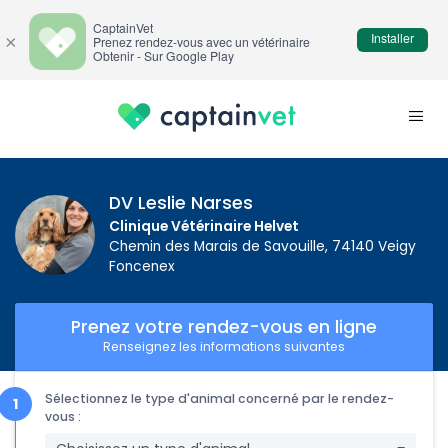
CaptainVet
Installer
×
Prenez rendez-vous avec un vétérinaire
Obtenir - Sur Google Play
DV Leslie Narses
Clinique Vétérinaire Helvet
Chemin des Marais de Savouille, 74140 Veigy
Foncenex
Prenez votre rendez-vous en ligne
Renseignez les informations suivantes
Sélectionnez le type d'animal concerné par le rendez-
vous :