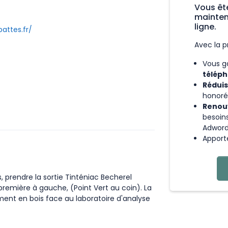
Vous êt
mainten
ligne.
attes.fr/
Avec la p
Vous g
téléph
Réduis
honoré
Renouv
besoin
Adwor
Apport
 prendre la sortie Tinténiac Becherel
 première à gauche, (Point Vert au coin). La
iment en bois face au laboratoire d'analyse