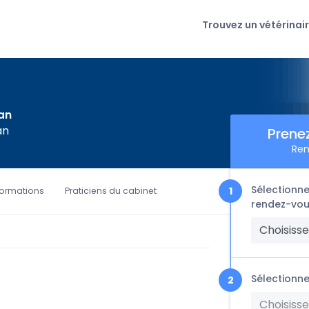
Trouvez un vétérinai
ian
an
Prene
Ren
Sélectionne
formations
Praticiens du cabinet
rendez-vou
Choisisse
Sélectionne
Choisisse