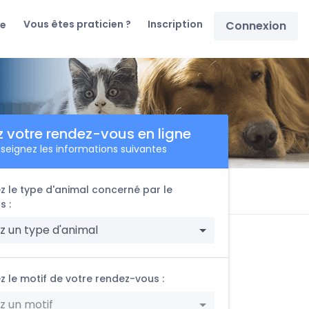
Vous êtes praticien ?
Inscription
re
Connexion
z votre rendez-vous en ligne
seignez les informations suivantes
z le type d'animal concerné par le
s :
z un type d'animal
z le motif de votre rendez-vous :
z un motif