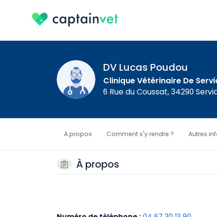
DV Lucas Poudou
Clinique Vétérinaire De Serv
6 Rue du Coussat, 34290 Servi
A propos
Comment s'y rendre ?
Autres in
À propos
Numéro de téléphone :
04 67 30 13 90