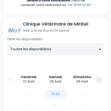
horaire à votre convenance
, merci de
contacter votre vétérinaire
au :
04 78 55 02 85
Clinique Vétérinaire de Miribel
1688 Grande Rue 01700 Miribel
Filtrer les disponibilités :
Toutes les disponibilités
Vendredi
Samedi
Dimanche
07 Août
08 Août
09 Août
-
13:40
-
-
-
-