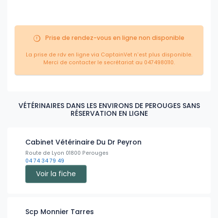
Prise de rendez-vous en ligne non disponible
La prise de rdv en ligne via CaptainVet n'est plus disponible.
Merci de contacter le secrétariat au 0474980110.
VÉTÉRINAIRES DANS LES ENVIRONS DE PEROUGES SANS
RÉSERVATION EN LIGNE
Cabinet Vétérinaire Du Dr Peyron
Route de Lyon 01800 Perouges
04 74 34 79 49
Voir la fiche
Scp Monnier Tarres