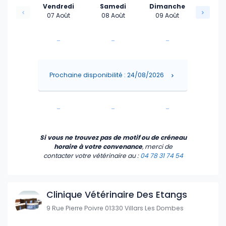
Vendredi
Samedi
Dimanche
07 Août
08 Août
09 Août
-
-
-
-
-
-
Prochaine disponibilité : 24/08/2026
-
-
-
-
-
-
Si vous ne trouvez pas de motif ou de créneau
horaire à votre convenance
, merci de
contacter votre vétérinaire
au :
04 78 31 74 54
Clinique Vétérinaire Des Etangs
9 Rue Pierre Poivre 01330 Villars Les Dombes