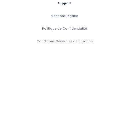
Support
Mentions légales
Politique de Confidentialité
Conditions Générales d'Utilisation
Conditions Générales de Vente
Accessibilité: Partiellement Conforme
Copyright 2026 CaptainVet. Tous droits réservés.
CaptainVet SAS, 6 Rue de Porstrein, 29200 Brest