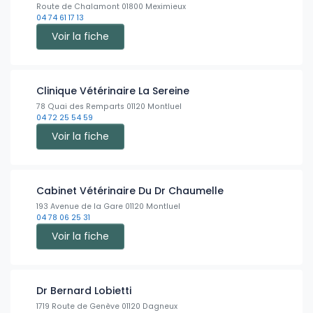
Route de Chalamont 01800 Meximieux
04 74 61 17 13
Voir la fiche
Clinique Vétérinaire La Sereine
78 Quai des Remparts 01120 Montluel
04 72 25 54 59
Voir la fiche
Cabinet Vétérinaire Du Dr Chaumelle
193 Avenue de la Gare 01120 Montluel
04 78 06 25 31
Voir la fiche
Dr Bernard Lobietti
1719 Route de Genève 01120 Dagneux