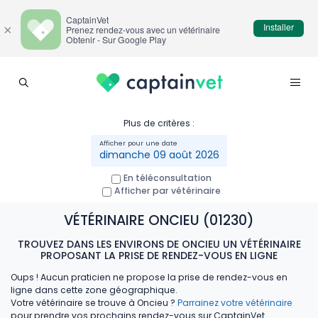
CaptainVet
Installer
×
Prenez rendez-vous avec un vétérinaire
Obtenir - Sur Google Play
Plus de critères :
dimanche 09 août 2026
En téléconsultation
Afficher par vétérinaire
VÉTÉRINAIRE ONCIEU (01230)
TROUVEZ DANS LES ENVIRONS DE ONCIEU UN VÉTÉRINAIRE
PROPOSANT LA PRISE DE RENDEZ-VOUS EN LIGNE
Oups ! Aucun praticien ne propose la prise de rendez-vous en
ligne dans cette zone géographique.
Votre vétérinaire se trouve à Oncieu ?
Parrainez votre vétérinaire
pour prendre vos prochains rendez-vous sur CaptainVet.