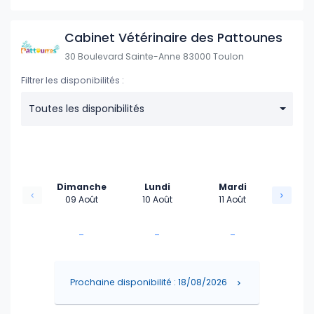
18:00
17:00
17:30
Cabinet Vétérinaire des Pattounes
30 Boulevard Sainte-Anne 83000 Toulon
18:00
Filtrer les disponibilités :
Toutes les disponibilités
Dimanche
Lundi
Mardi
09 Août
10 Août
11 Août
-
-
-
-
-
-
Prochaine disponibilité : 18/08/2026
-
-
-