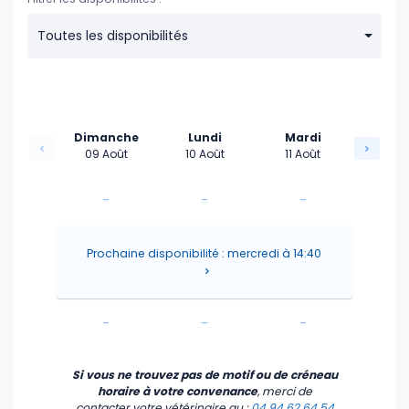
Toutes les disponibilités
Dimanche
Lundi
Mardi
09 Août
10 Août
11 Août
-
-
-
-
-
-
Prochaine disponibilité : mercredi à 14:40
-
-
-
-
-
-
Si vous ne trouvez pas de motif ou de créneau
horaire à votre convenance
, merci de
contacter votre vétérinaire
au :
04 94 62 64 54