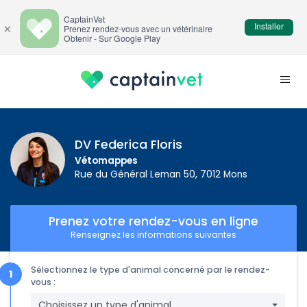
CaptainVet
Installer
×
Prenez rendez-vous avec un vétérinaire
Obtenir - Sur Google Play
DV Federica Floris
Vétomappes
Rue du Général Leman 50, 7012 Mons
Prenez votre rendez-vous en ligne
Renseignez les informations suivantes
Sélectionnez le type d'animal concerné par le rendez-
vous :
Choisissez un type d'animal