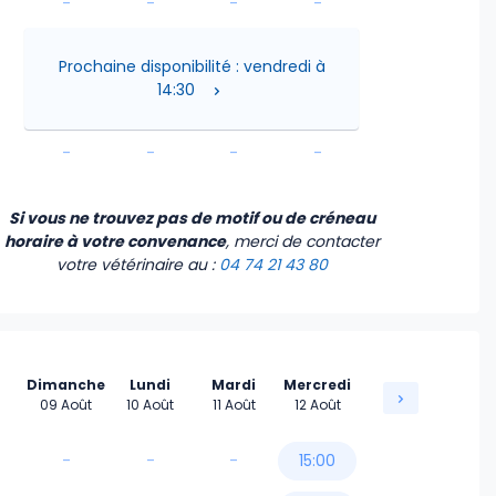
-
-
-
-
-
-
-
-
Prochaine disponibilité : vendredi à
14:30
-
-
-
-
-
-
-
-
Si vous ne trouvez pas de motif ou de créneau
horaire à votre convenance
, merci de contacter
votre vétérinaire
au :
04 74 21 43 80
Dimanche
Lundi
Mardi
Mercredi
09 Août
10 Août
11 Août
12 Août
-
-
-
15:00