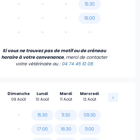
-
-
-
15:30
-
-
-
16:00
-
-
-
-
Si vous ne trouvez pas de motif ou de créneau
horaire à votre convenance
, merci de contacter
votre vétérinaire
au :
04 74 45 10 08
Dimanche
Lundi
Mardi
Mercredi
09 Août
10 Août
11 Août
12 Août
-
15:30
11:30
09:30
-
17:00
16:30
11:00