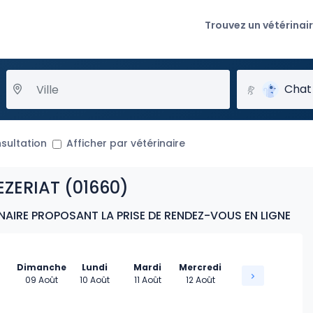
Trouvez un vétérinai
Chat
nsultation
Afficher par vétérinaire
ZERIAT (01660)
NAIRE PROPOSANT LA PRISE DE RENDEZ-VOUS EN LIGNE
Dimanche
Lundi
Mardi
Mercredi
09 Août
10 Août
11 Août
12 Août