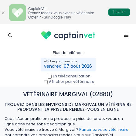
CaptainVet
Installer
×
Prenez rendez-vous avec un vétérinaire
Obtenir - Sur Google Play
Plus de critères :
vendredi 07 août 2026
En téléconsultation
Afficher par vétérinaire
VÉTÉRINAIRE MARGIVAL (02880)
TROUVEZ DANS LES ENVIRONS DE MARGIVAL UN VÉTÉRINAIRE
PROPOSANT LA PRISE DE RENDEZ-VOUS EN LIGNE
Oups ! Aucun praticien ne propose la prise de rendez-vous en
ligne dans cette zone géographique.
Votre vétérinaire se trouve à Margival ?
Parrainez votre vétérinaire
pour prendre vos prochains rendez-vous sur CaptainVet.