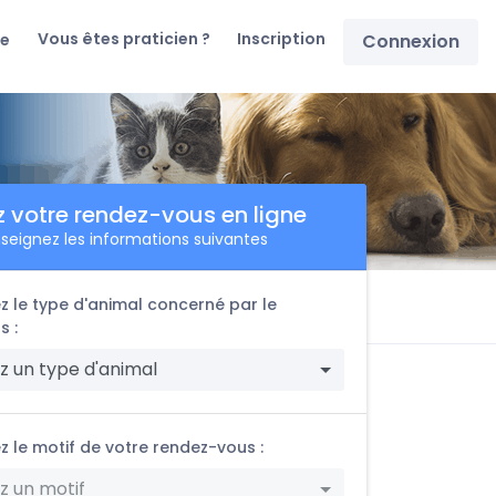
Vous êtes praticien ?
Inscription
re
Connexion
z votre rendez-vous en ligne
seignez les informations suivantes
z le type d'animal concerné par le
s :
z un type d'animal
z le motif de votre rendez-vous :
z un motif