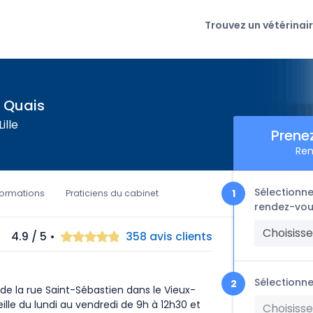
Trouvez un vétérinai
s Quais
ille
Prene
Ren
Sélectionne
formations
Praticiens du cabinet
rendez-vou
Choisisse
4.9 / 5 •
358 avis clients
Sélectionne
de la rue Saint-Sébastien dans le Vieux-
eille du lundi au vendredi de 9h à 12h30 et
Choisisse