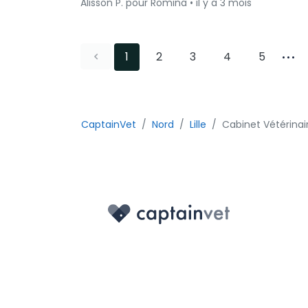
Alisson P. pour Romina • il y a 3 mois
1
2
3
4
5
CaptainVet
Nord
Lille
Cabinet Vétérinai