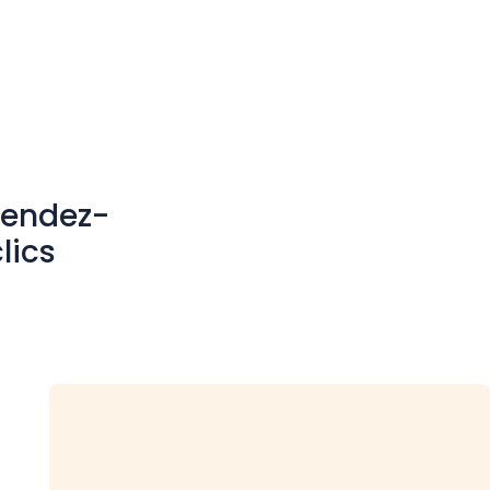
rendez-
lics