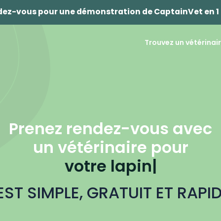
ndez-vous pour une démonstration de CaptainVet en 1 
Trouvez un vétérinai
Prenez rendez-vous avec
un vétérinaire pour
votre
o
|
EST SIMPLE, GRATUIT ET RAPID