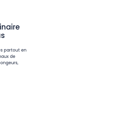
inaire
us
es partout en
maux de
Rongeurs,