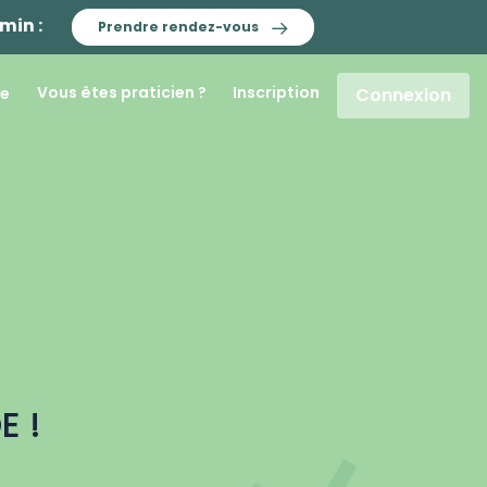
min :
Prendre rendez-vous
Vous êtes praticien ?
Inscription
re
Connexion
E !