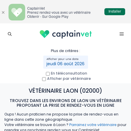
CaptainVet
Installer
×
Prenez rendez-vous avec un vétérinaire
Obtenir - Sur Google Play
Plus de critères :
jeudi 06 août 2026
En téléconsultation
Afficher par vétérinaire
VÉTÉRINAIRE LAON (02000)
TROUVEZ DANS LES ENVIRONS DE LAON UN VÉTÉRINAIRE
PROPOSANT LA PRISE DE RENDEZ-VOUS EN LIGNE
Oups ! Aucun praticien ne propose la prise de rendez-vous en
ligne dans cette zone géographique.
Votre vétérinaire se trouve à Laon ?
Parrainez votre vétérinaire
pour
prendre vos prochains rendez-vous sur CaptainVet.