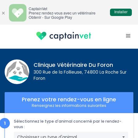
CaptainVet
Installer
×
Prenez rendez-vous avec un vétérinaire
Obtenir - Sur Google Play
Clinique Vétérinaire Du Foron
300 Rue de la Follieuse, 74800 La Roche Sur
Foron
Prenez votre rendez-vous en ligne
Renseignez les informations suivantes
Sélectionnez le type d'animal concerné par le rendez-
vous :
Choisissez un type d'animal