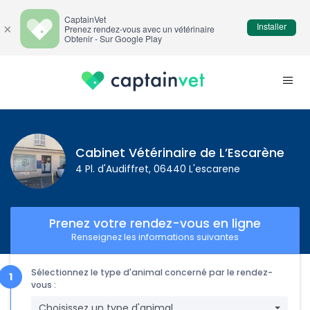
CaptainVet
Installer
×
Prenez rendez-vous avec un vétérinaire
Obtenir - Sur Google Play
Cabinet Vétérinaire de L’Escarène
4 Pl. d'Audiffret, 06440 L'escarene
Prenez votre rendez-vous en ligne
Renseignez les informations suivantes
Sélectionnez le type d'animal concerné par le rendez-
vous :
Choisissez un type d'animal