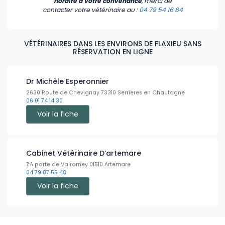
horaire à votre convenance
, merci de
contacter votre vétérinaire
au :
04 79 54 16 84
VÉTÉRINAIRES DANS LES ENVIRONS DE FLAXIEU SANS
RÉSERVATION EN LIGNE
Dr Michèle Esperonnier
2630 Route de Chevignay 73310 Serrieres en Chautagne
06 01 74 14 30
Voir la fiche
Cabinet Vétérinaire D’artemare
ZA porte de Valromey 01510 Artemare
04 79 87 55 48
Voir la fiche