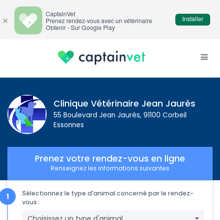
CaptainVet
Installer
×
Prenez rendez-vous avec un vétérinaire
Obtenir - Sur Google Play
Clinique Vétérinaire Jean Jaurès
55 Boulevard Jean Jaurès, 91100 Corbeil
Essonnes
Prenez votre rendez-vous en ligne
Renseignez les informations suivantes
Sélectionnez le type d'animal concerné par le rendez-
vous :
Choisissez un type d'animal