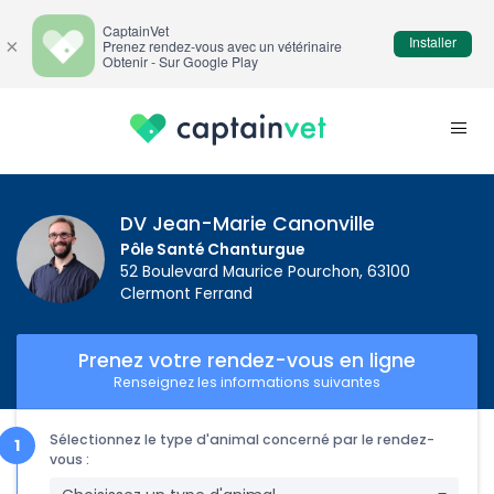
CaptainVet
Installer
×
Prenez rendez-vous avec un vétérinaire
Obtenir - Sur Google Play
DV Jean-Marie Canonville
Pôle Santé Chanturgue
52 Boulevard Maurice Pourchon, 63100
Clermont Ferrand
Prenez votre rendez-vous en ligne
Renseignez les informations suivantes
Sélectionnez le type d'animal concerné par le rendez-
vous :