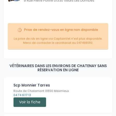
9 Rue Pierre Poivre 01330 Villars Les Dombes
Prise de rendez-vous en ligne non disponible
La prise de rdv en ligne via CaptainVet n'est plus disponible.
Merci de contacter le secrétariat au 0474980110.
VÉTÉRINAIRES DANS LES ENVIRONS DE CHATENAY SANS
RÉSERVATION EN LIGNE
Scp Monnier Tarres
Route de Chalamont 01800 Meximieux
04 74 61 17 13
Voir la fiche