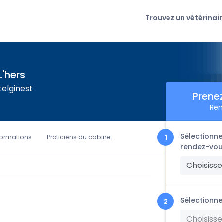
Trouvez un vétérinai
L'hers
telginest
Prene
Ren
Sélectionne
formations
Praticiens du cabinet
rendez-vou
Choisisse
Sélectionne
Choisisse