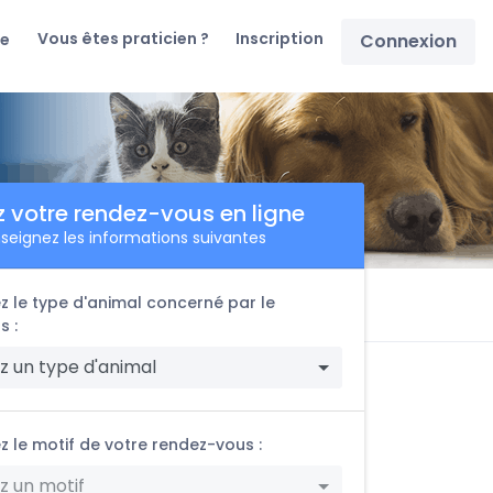
Vous êtes praticien ?
Inscription
re
Connexion
z votre rendez-vous en ligne
seignez les informations suivantes
z le type d'animal concerné par le
s :
z un type d'animal
z le motif de votre rendez-vous :
z un motif