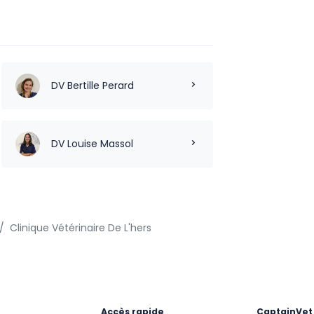
DV Bertille Perard
DV Louise Massol
Clinique Vétérinaire De L'hers
Accès rapide
CaptainVet