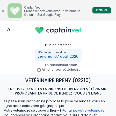
CaptainVet
Installer
×
Prenez rendez-vous avec un vétérinaire
Obtenir - Sur Google Play
Plus de critères :
vendredi 07 août 2026
En téléconsultation
Afficher par vétérinaire
VÉTÉRINAIRE BRENY (02210)
TROUVEZ DANS LES ENVIRONS DE BRENY UN VÉTÉRINAIRE
PROPOSANT LA PRISE DE RENDEZ-VOUS EN LIGNE
Oups ! Aucun praticien ne propose la prise de rendez-vous en
ligne dans cette zone géographique.
Votre vétérinaire se trouve à Breny ?
Parrainez votre vétérinaire
pour prendre vos prochains rendez-vous sur CaptainVet.