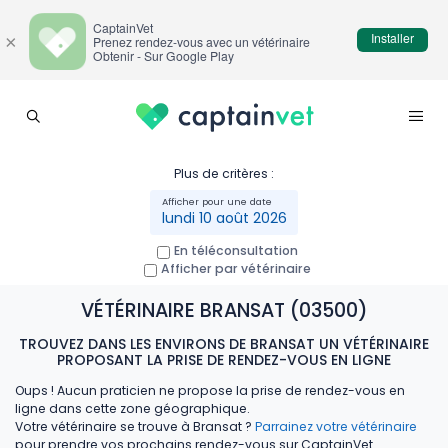
CaptainVet
Installer
×
Prenez rendez-vous avec un vétérinaire
Obtenir - Sur Google Play
Plus de critères :
lundi 10 août 2026
En téléconsultation
Afficher par vétérinaire
VÉTÉRINAIRE BRANSAT (03500)
TROUVEZ DANS LES ENVIRONS DE BRANSAT UN VÉTÉRINAIRE
PROPOSANT LA PRISE DE RENDEZ-VOUS EN LIGNE
Oups ! Aucun praticien ne propose la prise de rendez-vous en
ligne dans cette zone géographique.
Votre vétérinaire se trouve à Bransat ?
Parrainez votre vétérinaire
pour prendre vos prochains rendez-vous sur CaptainVet.