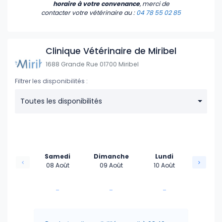
14:00
horaire à votre convenance
, merci de
contacter votre vétérinaire
au :
04 78 55 02 85
14:30
15:00
Clinique Vétérinaire de Miribel
1688 Grande Rue 01700 Miribel
15:30
Filtrer les disponibilités :
16:00
Toutes les disponibilités
16:30
17:00
Samedi
Dimanche
Lundi
17:30
08 Août
09 Août
10 Août
18:30
-
-
-
-
-
-