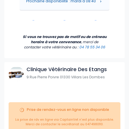
Prochaine disponibilité : mardi à 08:40
-
-
-
-
-
-
Si vous ne trouvez pas de motif ou de créneau
horaire à votre convenance
, merci de
contacter votre vétérinaire
au :
04 78 55 34 06
Clinique Vétérinaire Des Etangs
9 Rue Pierre Poivre 01330 Villars Les Dombes
Prise de rendez-vous en ligne non disponible
La prise de rdv en ligne via CaptainVet n'est plus disponible.
Merci de contacter le secrétariat au 0474980110.