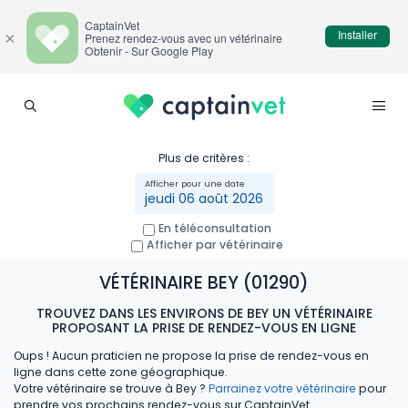
CaptainVet
Installer
×
Prenez rendez-vous avec un vétérinaire
Obtenir - Sur Google Play
Plus de critères :
jeudi 06 août 2026
En téléconsultation
Afficher par vétérinaire
VÉTÉRINAIRE BEY (01290)
TROUVEZ DANS LES ENVIRONS DE BEY UN VÉTÉRINAIRE
PROPOSANT LA PRISE DE RENDEZ-VOUS EN LIGNE
Oups ! Aucun praticien ne propose la prise de rendez-vous en
ligne dans cette zone géographique.
Votre vétérinaire se trouve à Bey ?
Parrainez votre vétérinaire
pour
prendre vos prochains rendez-vous sur CaptainVet.