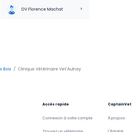
DV Florence Machat
s Bois
Clinique Vétérinaire Vet'Aulnay
Accès rapide
CaptainVet
Connexion à votre compte
À propos
L'équipe
Trouvez un vétérinaire