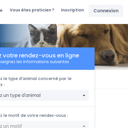
Vous êtes praticien ?
Inscription
re
Connexion
z votre rendez-vous en ligne
seignez les informations suivantes
z le type d'animal concerné par le
s :
z un type d'animal
z le motif de votre rendez-vous :
z un motif