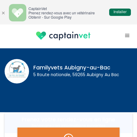
CaptainVet
Installer
×
Prenez rendez-vous avec un vétérinaire
Obtenir - Sur Google Play
Familyvets Aubigny-au-Bac
5 Route nationale, 59265 Aubigny Au Bac
Prenez votre rendez-vous en ligne
Renseignez les informations suivantes