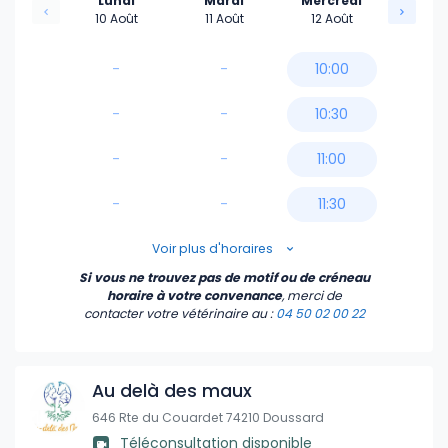
Lundi
Mardi
Mercredi
10 Août
11 Août
12 Août
-
-
10:00
-
-
10:30
-
-
11:00
-
-
11:30
12:00
Voir plus d'horaires
Si vous ne trouvez pas de motif ou de créneau
12:30
horaire à votre convenance
, merci de
contacter votre vétérinaire
au :
04 50 02 00 22
15:00
15:30
Au delà des maux
646 Rte du Couardet 74210 Doussard
16:00
Téléconsultation disponible