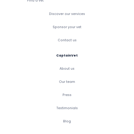
Find a vet
Discover our services
Sponsor your vet
Contact us
CaptainVet
About us
Our team
Press
Testimonials
Blog