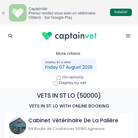
CaptainVet
Installer
×
Prenez rendez-vous avec un vétérinaire
Obtenir - Sur Google Play
More criteria :
Friday 07 August 2026
On remote
Display by vet
VETS IN ST LO (50000)
VETS IN ST LO WITH ONLINE BOOKING
Cabinet Vétérinaire De La Palière
59 Route de Coutances 50180 Agneaux