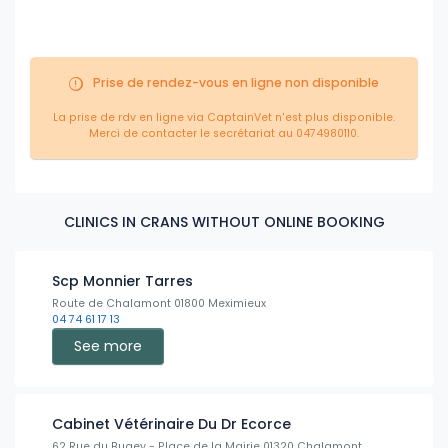
Prise de rendez-vous en ligne non disponible
La prise de rdv en ligne via CaptainVet n'est plus disponible.
Merci de contacter le secrétariat au 0474980110.
CLINICS IN CRANS WITHOUT ONLINE BOOKING
Scp Monnier Tarres
Route de Chalamont 01800 Meximieux
04 74 61 17 13
See more
Cabinet Vétérinaire Du Dr Ecorce
62 Rue du Bugey - Place de la Mairie 01320 Chalamont