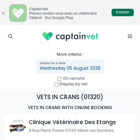
CaptainVet
Installer
×
Prenez rendez-vous avec un vétérinaire
Obtenir - Sur Google Play
More criteria :
Wednesday 05 August 2026
On remote
Display by vet
VETS IN CRANS (01320)
VETS IN CRANS WITH ONLINE BOOKING
Clinique Vétérinaire Des Etangs
9 Rue Pierre Poivre 01330 Villars Les Dombes