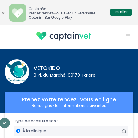
CaptainVet
Installer
×
Prenez rendez-vous avec un vétérinaire
Obtenir - Sur Google Play
VETOKIDO
8 Pl. du Marché, 69170 Tarare
Prenez votre rendez-vous en ligne
Renseignez les informations suivantes
Type de consultation :
À la clinique