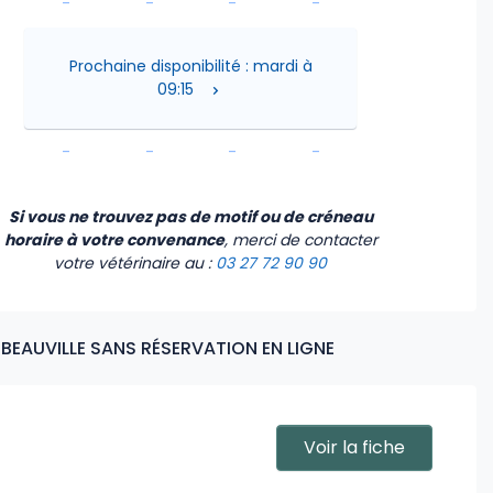
-
-
-
-
-
-
-
-
Prochaine disponibilité : mardi à
09:15
-
-
-
-
-
-
-
-
Si vous ne trouvez pas de motif ou de créneau
horaire à votre convenance
, merci de contacter
votre vétérinaire
au :
03 27 72 90 90
IBEAUVILLE SANS RÉSERVATION EN LIGNE
Voir la fiche