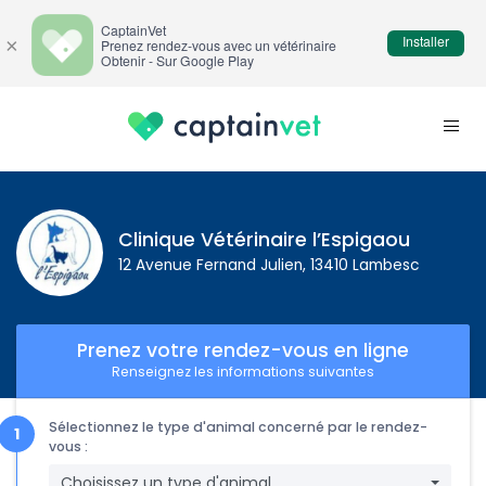
CaptainVet
Installer
×
Prenez rendez-vous avec un vétérinaire
Obtenir - Sur Google Play
Clinique Vétérinaire l’Espigaou
12 Avenue Fernand Julien, 13410 Lambesc
Prenez votre rendez-vous en ligne
Renseignez les informations suivantes
Sélectionnez le type d'animal concerné par le rendez-
vous :
Choisissez un type d'animal