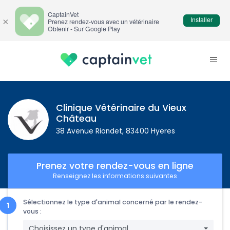
CaptainVet
Installer
×
Prenez rendez-vous avec un vétérinaire
Obtenir - Sur Google Play
Clinique Vétérinaire du Vieux
Château
38 Avenue Riondet, 83400 Hyeres
Prenez votre rendez-vous en ligne
Renseignez les informations suivantes
Sélectionnez le type d'animal concerné par le rendez-
vous :
Choisissez un type d'animal