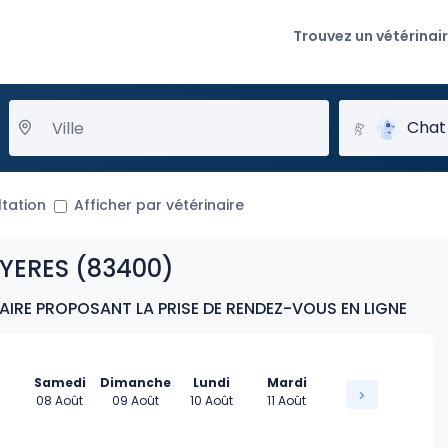
Trouvez un vétérinai
Chat
ltation
Afficher par vétérinaire
YERES (83400)
AIRE PROPOSANT LA PRISE DE RENDEZ-VOUS EN LIGNE
Samedi
Dimanche
Lundi
Mardi
08 Août
09 Août
10 Août
11 Août