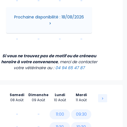
-
-
-
-
-
-
-
-
Prochaine disponibilité : 18/08/2026
-
-
-
-
-
-
-
-
Si vous ne trouvez pas de motif ou de créneau
horaire à votre convenance
, merci de contacter
votre vétérinaire
au :
04 94 65 47 87
Samedi
Dimanche
Lundi
Mardi
08 Août
09 Août
10 Août
11 Août
-
-
11:00
09:30