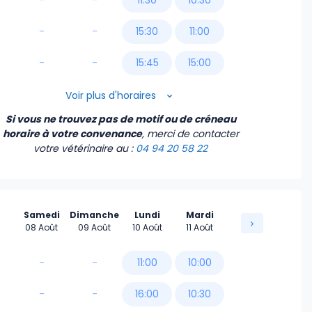
-
-
11:30
10:30
-
-
15:30
11:00
-
-
15:45
15:00
16:00
15:30
Voir plus d'horaires
Si vous ne trouvez pas de motif ou de créneau
16:15
16:30
horaire à votre convenance
, merci de contacter
votre vétérinaire
au :
04 94 20 58 22
17:00
17:30
17:15
18:00
Samedi
Dimanche
Lundi
Mardi
17:30
19:00
08 Août
09 Août
10 Août
11 Août
17:45
-
-
11:00
10:00
18:15
-
-
16:00
10:30