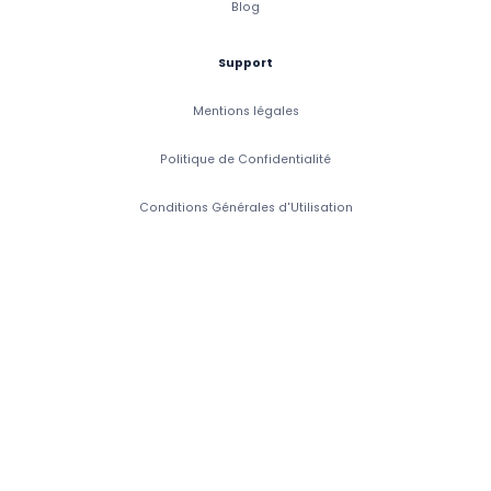
Blog
Support
Mentions légales
Politique de Confidentialité
Conditions Générales d'Utilisation
Conditions Générales de Vente
Accessibilité: Partiellement Conforme
Copyright 2026 CaptainVet. Tous droits réservés.
CaptainVet SAS, 6 Rue de Porstrein, 29200 Brest