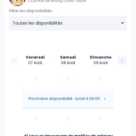
2325 Rte de Bourg 01340 Jayat
Filtrer les disponibilités :
Toutes les disponibilités
Vendredi
Samedi
Dimanche
07 Août
08 Août
09 Août
-
-
-
-
-
-
Prochaine disponibilité : lundi à 09:00
-
-
-
-
-
-
Si vous ne trouvez pas de motif ou de créneau