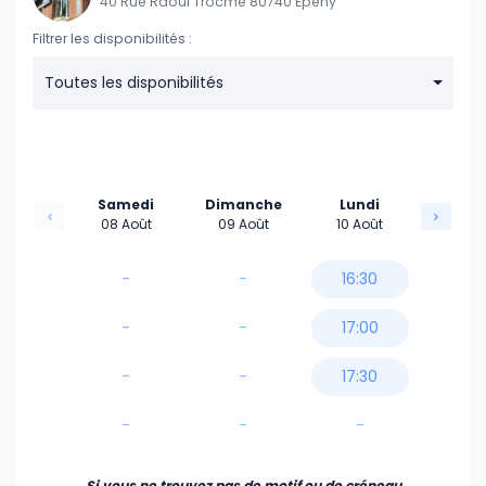
40 Rue Raoul Trocmé 80740 Epehy
Filtrer les disponibilités :
Toutes les disponibilités
Samedi
Dimanche
Lundi
08 Août
09 Août
10 Août
-
-
16:30
-
-
17:00
-
-
17:30
-
-
-
Si vous ne trouvez pas de motif ou de créneau