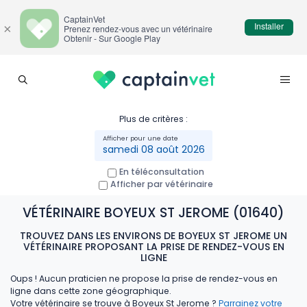
CaptainVet
Installer
×
Prenez rendez-vous avec un vétérinaire
Obtenir - Sur Google Play
Plus de critères :
samedi 08 août 2026
En téléconsultation
Afficher par vétérinaire
VÉTÉRINAIRE BOYEUX ST JEROME (01640)
TROUVEZ DANS LES ENVIRONS DE BOYEUX ST JEROME UN
VÉTÉRINAIRE PROPOSANT LA PRISE DE RENDEZ-VOUS EN
LIGNE
Oups ! Aucun praticien ne propose la prise de rendez-vous en
ligne dans cette zone géographique.
Votre vétérinaire se trouve à Boyeux St Jerome ?
Parrainez votre